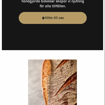
handgjorda bakelser skapar vi njutning
för alla tillfällen.
Hitta till oss