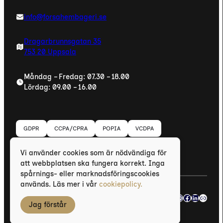
info@forsahembageri.se
Kontakt
Guntherska
Dragarbrunnsgatan 35
Förbeställ
Kontakt
753 20 Uppsala
Privacy Policy
Måndag – Fredag: 07.30 – 18.00
Lördag: 09.00 – 16.00
Cookies
GDPR
CCPA/CPRA
POPIA
VCDPA
Vi tar säkerhet och integritet på allvar. Läs vår
Vi använder cookies som är nödvändiga för
integritetspolicy
•
Hantera dina Cookies
att webbplatsen ska fungera korrekt. Inga
spårnings- eller marknadsföringscookies
används. Läs mer i vår
cookiepolicy.
Instagram
Facebook
LinkedI
Länk
© 2003–2026
Forsa Hembageri
Jag förstår