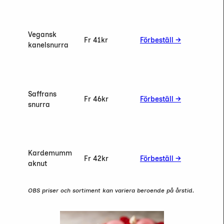
Vegansk
Fr 41
kr
Förbeställ →
kanelsnurra
Saffrans
Fr 46
kr
Förbeställ →
snurra
Kardemumm
Fr 42
kr
Förbeställ →
aknut
OBS priser och sortiment kan variera beroende på årstid.