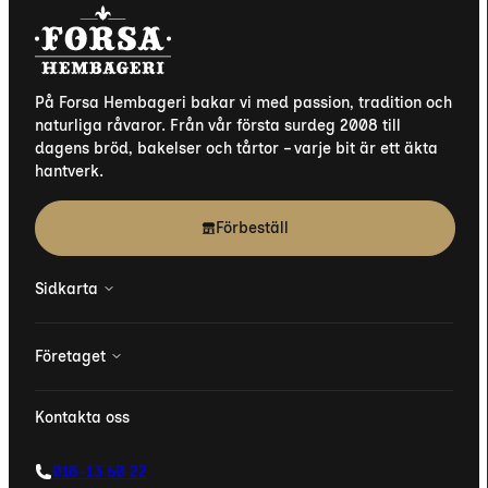
På Forsa Hembageri bakar vi med passion, tradition och
naturliga råvaror. Från vår första surdeg 2008 till
dagens bröd, bakelser och tårtor – varje bit är ett äkta
hantverk.
Förbeställ
Sidkarta
Produkter
Företaget
Om oss
Kontakta oss
Om oss
Hitta hit
018-13 60 22
Vår historia